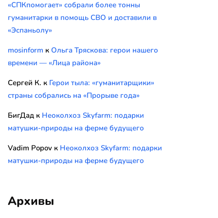
«СПКпомогает» собрали более тонны
гуманитарки в помощь СВО и доставили в
«Эспаньолу»
mosinform
к
Ольга Тряскова: герои нашего
времени — «Лица района»
Сергей К.
к
Герои тыла: «гуманитарщики»
страны собрались на «Прорыве года»
БигДад
к
Неоколхоз Skyfarm: подарки
матушки-природы на ферме будущего
Vadim Popov
к
Неоколхоз Skyfarm: подарки
матушки-природы на ферме будущего
Архивы