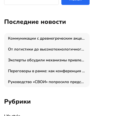
Последние новости
Коммуникации с древнегреческим акцентом: медиаменеджер и журналист Владимир Дергачев запустил коммуникационное агентство «Сократ 2.0»
От логистики до высокотехнологичного производства: как основатель “гагаринга” выстраивает экосистему безопасности и гражданских БПЛА
Эксперты обсудили механизмы привлечения молодых специалистов в промышленные города
Переговоры в рамке: как конференция «Бизнес как искусство» переформатирует деловой этикет в стенах ТПП РФ
Руководство «СВОИ» попросило председателя СКР дать правовую оценку обысков в тыловом штабе
Рубрики