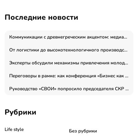
Последние новости
Коммуникации с древнегреческим акцентом: медиаменеджер и журналист Владимир Дергачев запустил коммуникационное агентство «Сократ 2.0»
От логистики до высокотехнологичного производства: как основатель “гагаринга” выстраивает экосистему безопасности и гражданских БПЛА
Эксперты обсудили механизмы привлечения молодых специалистов в промышленные города
Переговоры в рамке: как конференция «Бизнес как искусство» переформатирует деловой этикет в стенах ТПП РФ
Руководство «СВОИ» попросило председателя СКР дать правовую оценку обысков в тыловом штабе
Рубрики
Life style
Без рубрики