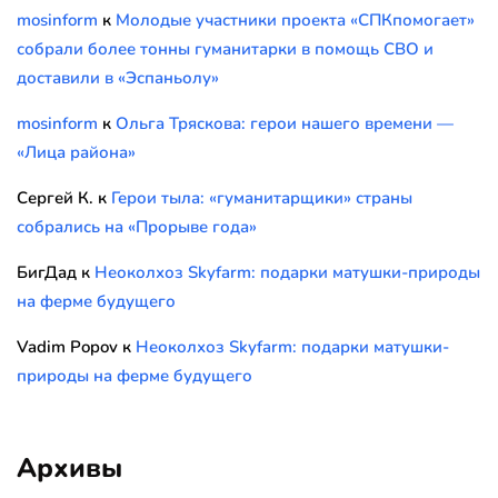
mosinform
к
Молодые участники проекта «СПКпомогает»
собрали более тонны гуманитарки в помощь СВО и
доставили в «Эспаньолу»
mosinform
к
Ольга Тряскова: герои нашего времени —
«Лица района»
Сергей К.
к
Герои тыла: «гуманитарщики» страны
собрались на «Прорыве года»
БигДад
к
Неоколхоз Skyfarm: подарки матушки-природы
на ферме будущего
Vadim Popov
к
Неоколхоз Skyfarm: подарки матушки-
природы на ферме будущего
Архивы