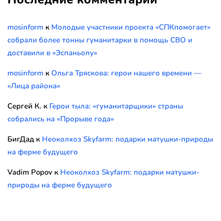
mosinform
к
Молодые участники проекта «СПКпомогает»
собрали более тонны гуманитарки в помощь СВО и
доставили в «Эспаньолу»
mosinform
к
Ольга Тряскова: герои нашего времени —
«Лица района»
Сергей К.
к
Герои тыла: «гуманитарщики» страны
собрались на «Прорыве года»
БигДад
к
Неоколхоз Skyfarm: подарки матушки-природы
на ферме будущего
Vadim Popov
к
Неоколхоз Skyfarm: подарки матушки-
природы на ферме будущего