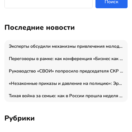
Поиск
Последние новости
Эксперты обсудили механизмы привлечения молодых специалистов в промышленные города
Переговоры в рамке: как конференция «Бизнес как искусство» переформатирует деловой этикет в стенах ТПП РФ
Руководство «СВОИ» попросило председателя СКР дать правовую оценку обысков в тыловом штабе
«Незаконные приказы и давление на полицию»: Эрнеста Султанова задержали у посольства Израиля во время одиночного пикета
Тихая война за семью: как в России прошла неделя правовой помощи
Рубрики