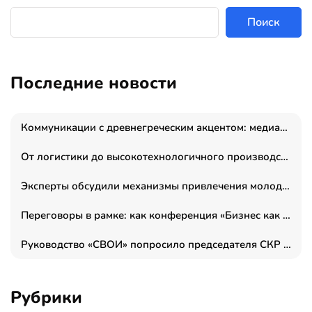
Поиск
Последние новости
Коммуникации с древнегреческим акцентом: медиаменеджер и журналист Владимир Дергачев запустил коммуникационное агентство «Сократ 2.0»
От логистики до высокотехнологичного производства: как основатель “гагаринга” выстраивает экосистему безопасности и гражданских БПЛА
Эксперты обсудили механизмы привлечения молодых специалистов в промышленные города
Переговоры в рамке: как конференция «Бизнес как искусство» переформатирует деловой этикет в стенах ТПП РФ
Руководство «СВОИ» попросило председателя СКР дать правовую оценку обысков в тыловом штабе
Рубрики