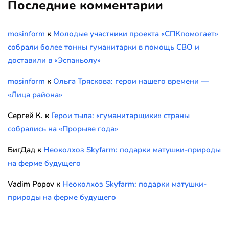
Последние комментарии
mosinform
к
Молодые участники проекта «СПКпомогает»
собрали более тонны гуманитарки в помощь СВО и
доставили в «Эспаньолу»
mosinform
к
Ольга Тряскова: герои нашего времени —
«Лица района»
Сергей К.
к
Герои тыла: «гуманитарщики» страны
собрались на «Прорыве года»
БигДад
к
Неоколхоз Skyfarm: подарки матушки-природы
на ферме будущего
Vadim Popov
к
Неоколхоз Skyfarm: подарки матушки-
природы на ферме будущего