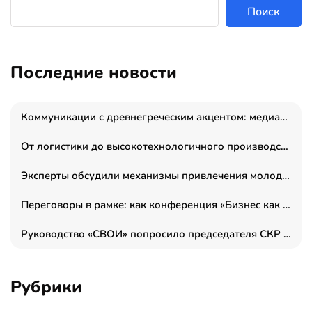
Поиск
Последние новости
Коммуникации с древнегреческим акцентом: медиаменеджер и журналист Владимир Дергачев запустил коммуникационное агентство «Сократ 2.0»
От логистики до высокотехнологичного производства: как основатель “гагаринга” выстраивает экосистему безопасности и гражданских БПЛА
Эксперты обсудили механизмы привлечения молодых специалистов в промышленные города
Переговоры в рамке: как конференция «Бизнес как искусство» переформатирует деловой этикет в стенах ТПП РФ
Руководство «СВОИ» попросило председателя СКР дать правовую оценку обысков в тыловом штабе
Рубрики