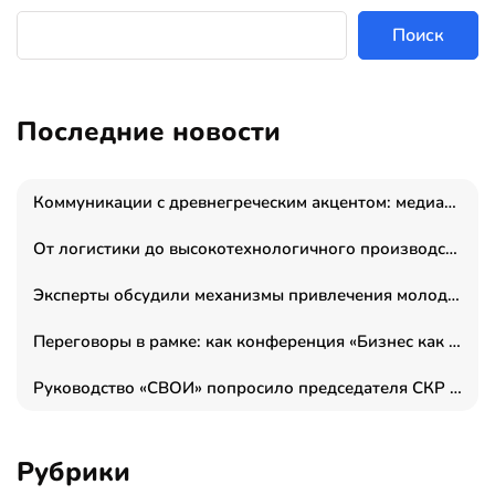
Поиск
Последние новости
Коммуникации с древнегреческим акцентом: медиаменеджер и журналист Владимир Дергачев запустил коммуникационное агентство «Сократ 2.0»
От логистики до высокотехнологичного производства: как основатель “гагаринга” выстраивает экосистему безопасности и гражданских БПЛА
Эксперты обсудили механизмы привлечения молодых специалистов в промышленные города
Переговоры в рамке: как конференция «Бизнес как искусство» переформатирует деловой этикет в стенах ТПП РФ
Руководство «СВОИ» попросило председателя СКР дать правовую оценку обысков в тыловом штабе
Рубрики