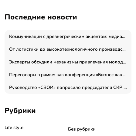
Последние новости
Коммуникации с древнегреческим акцентом: медиаменеджер и журналист Владимир Дергачев запустил коммуникационное агентство «Сократ 2.0»
От логистики до высокотехнологичного производства: как основатель “гагаринга” выстраивает экосистему безопасности и гражданских БПЛА
Эксперты обсудили механизмы привлечения молодых специалистов в промышленные города
Переговоры в рамке: как конференция «Бизнес как искусство» переформатирует деловой этикет в стенах ТПП РФ
Руководство «СВОИ» попросило председателя СКР дать правовую оценку обысков в тыловом штабе
Рубрики
Life style
Без рубрики