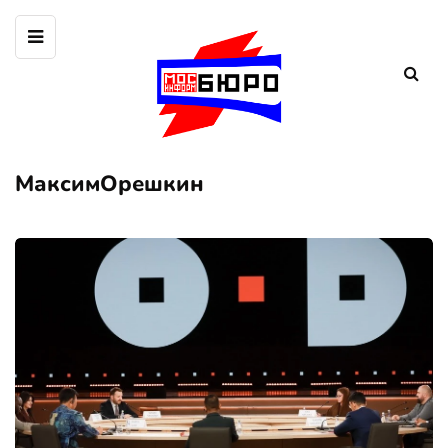
МаксимОрешкин