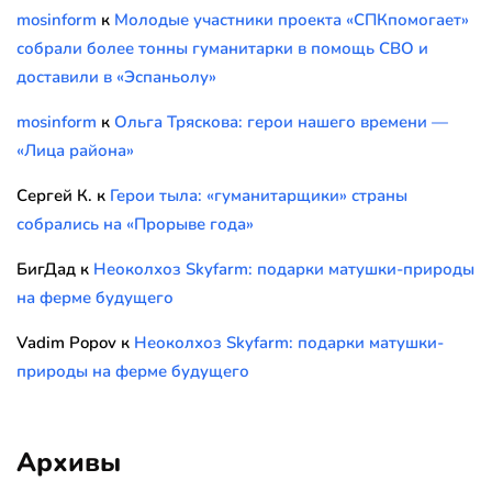
mosinform
к
Молодые участники проекта «СПКпомогает»
собрали более тонны гуманитарки в помощь СВО и
доставили в «Эспаньолу»
mosinform
к
Ольга Тряскова: герои нашего времени —
«Лица района»
Сергей К.
к
Герои тыла: «гуманитарщики» страны
собрались на «Прорыве года»
БигДад
к
Неоколхоз Skyfarm: подарки матушки-природы
на ферме будущего
Vadim Popov
к
Неоколхоз Skyfarm: подарки матушки-
природы на ферме будущего
Архивы