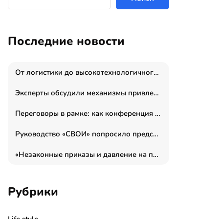
Последние новости
От логистики до высокотехнологичного производства: как основатель “гагаринга” выстраивает экосистему безопасности и гражданских БПЛА
Эксперты обсудили механизмы привлечения молодых специалистов в промышленные города
Переговоры в рамке: как конференция «Бизнес как искусство» переформатирует деловой этикет в стенах ТПП РФ
Руководство «СВОИ» попросило председателя СКР дать правовую оценку обысков в тыловом штабе
«Незаконные приказы и давление на полицию»: Эрнеста Султанова задержали у посольства Израиля во время одиночного пикета
Рубрики