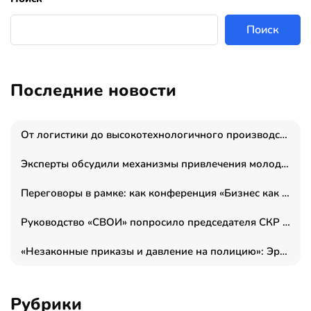
Поиск
Последние новости
От логистики до высокотехнологичного производства: как основатель “гагаринга” выстраивает экосистему безопасности и гражданских БПЛА
Эксперты обсудили механизмы привлечения молодых специалистов в промышленные города
Переговоры в рамке: как конференция «Бизнес как искусство» переформатирует деловой этикет в стенах ТПП РФ
Руководство «СВОИ» попросило председателя СКР дать правовую оценку обысков в тыловом штабе
«Незаконные приказы и давление на полицию»: Эрнеста Султанова задержали у посольства Израиля во время одиночного пикета
Рубрики