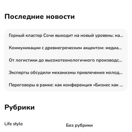
Последние новости
Горный кластер Сочи выходит на новый уровень: налоги игорной зоны выросли на 15%, а весь курорт вошёл в федеральный проект «Производительность труда»
Коммуникации с древнегреческим акцентом: медиаменеджер и журналист Владимир Дергачев запустил коммуникационное агентство «Сократ 2.0»
От логистики до высокотехнологичного производства: как основатель “гагаринга” выстраивает экосистему безопасности и гражданских БПЛА
Эксперты обсудили механизмы привлечения молодых специалистов в промышленные города
Переговоры в рамке: как конференция «Бизнес как искусство» переформатирует деловой этикет в стенах ТПП РФ
Рубрики
Life style
Без рубрики