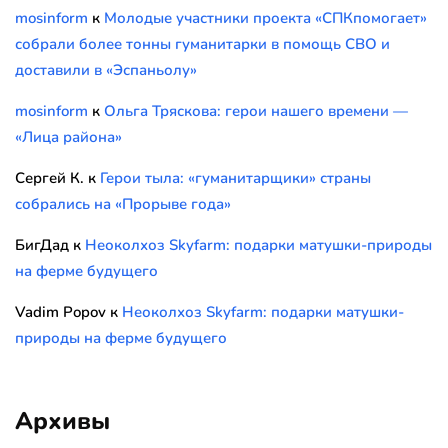
mosinform
к
Молодые участники проекта «СПКпомогает»
собрали более тонны гуманитарки в помощь СВО и
доставили в «Эспаньолу»
mosinform
к
Ольга Тряскова: герои нашего времени —
«Лица района»
Сергей К.
к
Герои тыла: «гуманитарщики» страны
собрались на «Прорыве года»
БигДад
к
Неоколхоз Skyfarm: подарки матушки-природы
на ферме будущего
Vadim Popov
к
Неоколхоз Skyfarm: подарки матушки-
природы на ферме будущего
Архивы