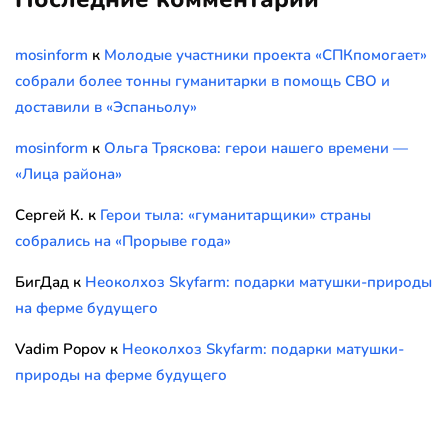
mosinform
к
Молодые участники проекта «СПКпомогает»
собрали более тонны гуманитарки в помощь СВО и
доставили в «Эспаньолу»
mosinform
к
Ольга Тряскова: герои нашего времени —
«Лица района»
Сергей К.
к
Герои тыла: «гуманитарщики» страны
собрались на «Прорыве года»
БигДад
к
Неоколхоз Skyfarm: подарки матушки-природы
на ферме будущего
Vadim Popov
к
Неоколхоз Skyfarm: подарки матушки-
природы на ферме будущего