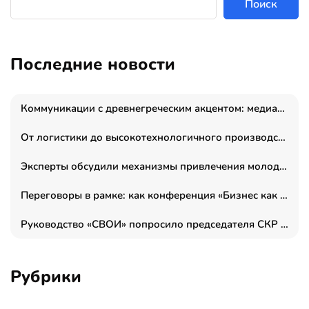
Поиск
Последние новости
Коммуникации с древнегреческим акцентом: медиаменеджер и журналист Владимир Дергачев запустил коммуникационное агентство «Сократ 2.0»
От логистики до высокотехнологичного производства: как основатель “гагаринга” выстраивает экосистему безопасности и гражданских БПЛА
Эксперты обсудили механизмы привлечения молодых специалистов в промышленные города
Переговоры в рамке: как конференция «Бизнес как искусство» переформатирует деловой этикет в стенах ТПП РФ
Руководство «СВОИ» попросило председателя СКР дать правовую оценку обысков в тыловом штабе
Рубрики