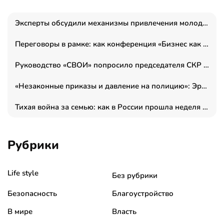
Эксперты обсудили механизмы привлечения молодых специалистов в промышленные города
Переговоры в рамке: как конференция «Бизнес как искусство» переформатирует деловой этикет в стенах ТПП РФ
Руководство «СВОИ» попросило председателя СКР дать правовую оценку обысков в тыловом штабе
«Незаконные приказы и давление на полицию»: Эрнеста Султанова задержали у посольства Израиля во время одиночного пикета
Тихая война за семью: как в России прошла неделя правовой помощи
Рубрики
Life style
Без рубрики
Безопасность
Благоустройство
В мире
Власть