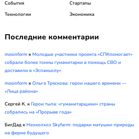
События
Стартапы
Технологии
Экономика
Последние комментарии
mosinform
к
Молодые участники проекта «СПКпомогает»
собрали более тонны гуманитарки в помощь СВО и
доставили в «Эспаньолу»
mosinform
к
Ольга Тряскова: герои нашего времени —
«Лица района»
Сергей К.
к
Герои тыла: «гуманитарщики» страны
собрались на «Прорыве года»
БигДад
к
Неоколхоз Skyfarm: подарки матушки-природы
на ферме будущего