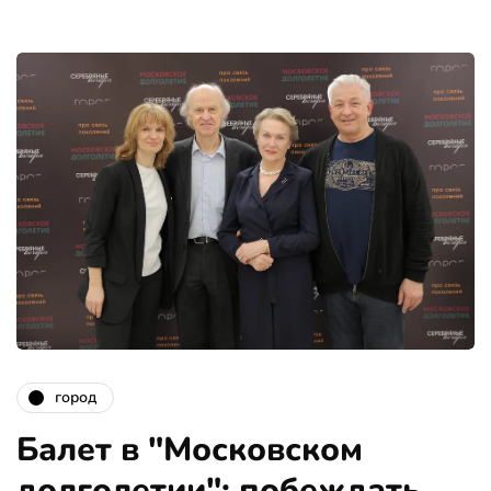
город
Балет в "Московском
долголетии": побеждать