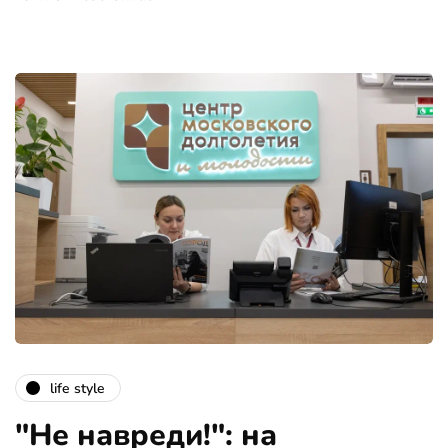
life style
"Не навреди!": на