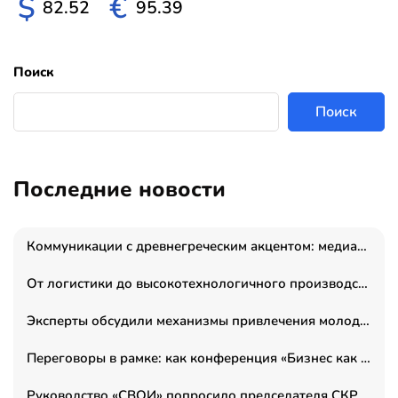
$
€
82.52
95.39
Поиск
Поиск
Последние новости
Коммуникации с древнегреческим акцентом: медиаменеджер и журналист Владимир Дергачев запустил коммуникационное агентство «Сократ 2.0»
От логистики до высокотехнологичного производства: как основатель “гагаринга” выстраивает экосистему безопасности и гражданских БПЛА
Эксперты обсудили механизмы привлечения молодых специалистов в промышленные города
Переговоры в рамке: как конференция «Бизнес как искусство» переформатирует деловой этикет в стенах ТПП РФ
Руководство «СВОИ» попросило председателя СКР дать правовую оценку обысков в тыловом штабе