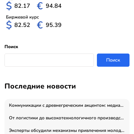
$
€
82.17
94.84
Биржевой курс
$
€
82.52
95.39
Поиск
Поиск
Последние новости
Коммуникации с древнегреческим акцентом: медиаменеджер и журналист Владимир Дергачев запустил коммуникационное агентство «Сократ 2.0»
От логистики до высокотехнологичного производства: как основатель “гагаринга” выстраивает экосистему безопасности и гражданских БПЛА
Эксперты обсудили механизмы привлечения молодых специалистов в промышленные города