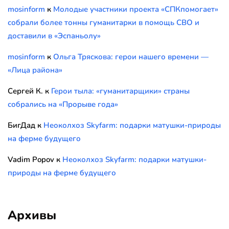
mosinform
к
Молодые участники проекта «СПКпомогает»
собрали более тонны гуманитарки в помощь СВО и
доставили в «Эспаньолу»
mosinform
к
Ольга Тряскова: герои нашего времени —
«Лица района»
Сергей К.
к
Герои тыла: «гуманитарщики» страны
собрались на «Прорыве года»
БигДад
к
Неоколхоз Skyfarm: подарки матушки-природы
на ферме будущего
Vadim Popov
к
Неоколхоз Skyfarm: подарки матушки-
природы на ферме будущего
Архивы