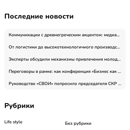
Последние новости
Коммуникации с древнегреческим акцентом: медиаменеджер и журналист Владимир Дергачев запустил коммуникационное агентство «Сократ 2.0»
От логистики до высокотехнологичного производства: как основатель “гагаринга” выстраивает экосистему безопасности и гражданских БПЛА
Эксперты обсудили механизмы привлечения молодых специалистов в промышленные города
Переговоры в рамке: как конференция «Бизнес как искусство» переформатирует деловой этикет в стенах ТПП РФ
Руководство «СВОИ» попросило председателя СКР дать правовую оценку обысков в тыловом штабе
Рубрики
Life style
Без рубрики