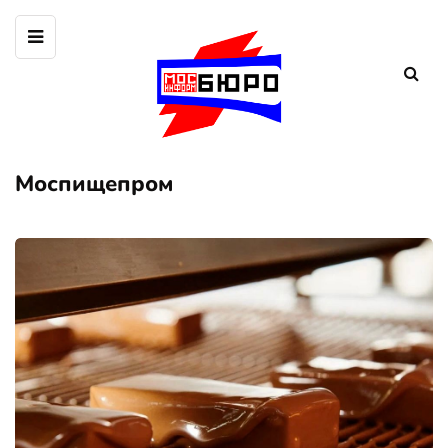
Моспищепром