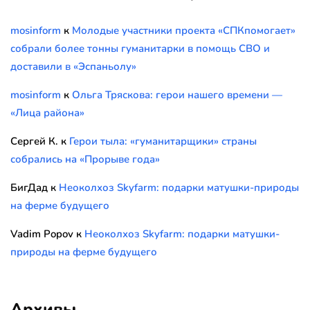
mosinform
к
Молодые участники проекта «СПКпомогает»
собрали более тонны гуманитарки в помощь СВО и
доставили в «Эспаньолу»
mosinform
к
Ольга Тряскова: герои нашего времени —
«Лица района»
Сергей К.
к
Герои тыла: «гуманитарщики» страны
собрались на «Прорыве года»
БигДад
к
Неоколхоз Skyfarm: подарки матушки-природы
на ферме будущего
Vadim Popov
к
Неоколхоз Skyfarm: подарки матушки-
природы на ферме будущего
Архивы