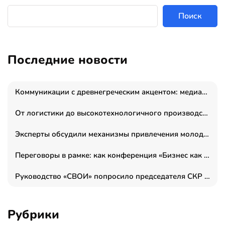
Поиск
Последние новости
Коммуникации с древнегреческим акцентом: медиаменеджер и журналист Владимир Дергачев запустил коммуникационное агентство «Сократ 2.0»
От логистики до высокотехнологичного производства: как основатель “гагаринга” выстраивает экосистему безопасности и гражданских БПЛА
Эксперты обсудили механизмы привлечения молодых специалистов в промышленные города
Переговоры в рамке: как конференция «Бизнес как искусство» переформатирует деловой этикет в стенах ТПП РФ
Руководство «СВОИ» попросило председателя СКР дать правовую оценку обысков в тыловом штабе
Рубрики