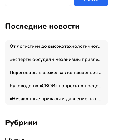
Последние новости
От логистики до высокотехнологичного производства: как основатель “гагаринга” выстраивает экосистему безопасности и гражданских БПЛА
Эксперты обсудили механизмы привлечения молодых специалистов в промышленные города
Переговоры в рамке: как конференция «Бизнес как искусство» переформатирует деловой этикет в стенах ТПП РФ
Руководство «СВОИ» попросило председателя СКР дать правовую оценку обысков в тыловом штабе
«Незаконные приказы и давление на полицию»: Эрнеста Султанова задержали у посольства Израиля во время одиночного пикета
Рубрики