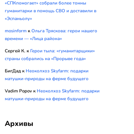
«СПКпомогает» собрали более тонны
гуманитарки в помощь СВО и доставили в
«Эспаньолу»
mosinform
к
Ольга Тряскова: герои нашего
времени — «Лица района»
Сергей К.
к
Герои тыла: «гуманитарщики»
страны собрались на «Прорыве года»
БигДад
к
Неоколхоз Skyfarm: подарки
матушки-природы на ферме будущего
Vadim Popov
к
Неоколхоз Skyfarm: подарки
матушки-природы на ферме будущего
Архивы