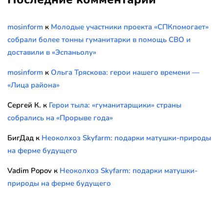
mosinform
к
Молодые участники проекта «СПКпомогает»
собрали более тонны гуманитарки в помощь СВО и
доставили в «Эспаньолу»
mosinform
к
Ольга Тряскова: герои нашего времени —
«Лица района»
Сергей К.
к
Герои тыла: «гуманитарщики» страны
собрались на «Прорыве года»
БигДад
к
Неоколхоз Skyfarm: подарки матушки-природы
на ферме будущего
Vadim Popov
к
Неоколхоз Skyfarm: подарки матушки-
природы на ферме будущего