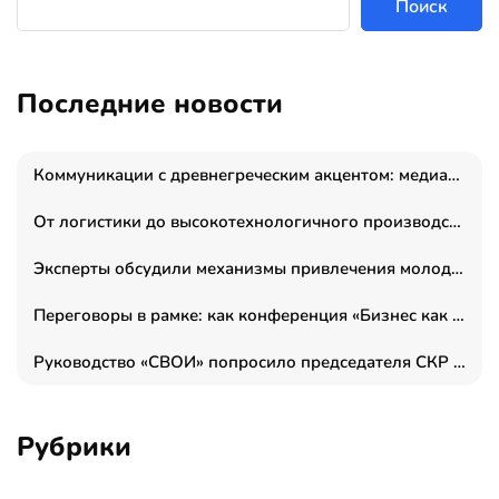
Поиск
Последние новости
Коммуникации с древнегреческим акцентом: медиаменеджер и журналист Владимир Дергачев запустил коммуникационное агентство «Сократ 2.0»
От логистики до высокотехнологичного производства: как основатель “гагаринга” выстраивает экосистему безопасности и гражданских БПЛА
Эксперты обсудили механизмы привлечения молодых специалистов в промышленные города
Переговоры в рамке: как конференция «Бизнес как искусство» переформатирует деловой этикет в стенах ТПП РФ
Руководство «СВОИ» попросило председателя СКР дать правовую оценку обысков в тыловом штабе
Рубрики