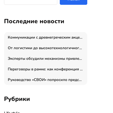
Последние новости
Коммуникации с древнегреческим акцентом: медиаменеджер и журналист Владимир Дергачев запустил коммуникационное агентство «Сократ 2.0»
От логистики до высокотехнологичного производства: как основатель “гагаринга” выстраивает экосистему безопасности и гражданских БПЛА
Эксперты обсудили механизмы привлечения молодых специалистов в промышленные города
Переговоры в рамке: как конференция «Бизнес как искусство» переформатирует деловой этикет в стенах ТПП РФ
Руководство «СВОИ» попросило председателя СКР дать правовую оценку обысков в тыловом штабе
Рубрики