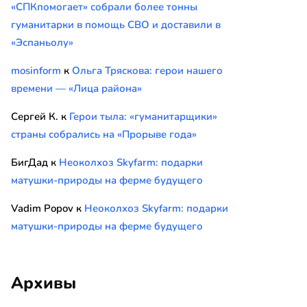
«СПКпомогает» собрали более тонны
гуманитарки в помощь СВО и доставили в
«Эспаньолу»
mosinform
к
Ольга Тряскова: герои нашего
времени — «Лица района»
Сергей К.
к
Герои тыла: «гуманитарщики»
страны собрались на «Прорыве года»
БигДад
к
Неоколхоз Skyfarm: подарки
матушки-природы на ферме будущего
Vadim Popov
к
Неоколхоз Skyfarm: подарки
матушки-природы на ферме будущего
Архивы