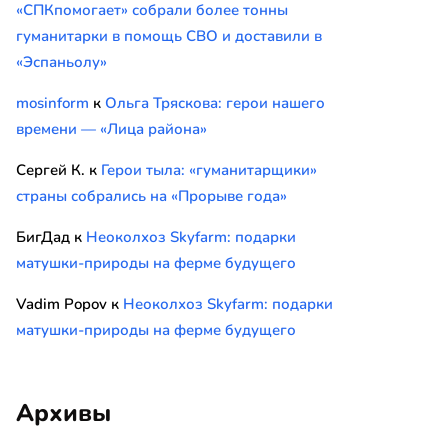
«СПКпомогает» собрали более тонны
гуманитарки в помощь СВО и доставили в
«Эспаньолу»
mosinform
к
Ольга Тряскова: герои нашего
времени — «Лица района»
Сергей К.
к
Герои тыла: «гуманитарщики»
страны собрались на «Прорыве года»
БигДад
к
Неоколхоз Skyfarm: подарки
матушки-природы на ферме будущего
Vadim Popov
к
Неоколхоз Skyfarm: подарки
матушки-природы на ферме будущего
Архивы