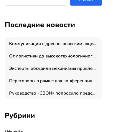
Последние новости
Коммуникации с древнегреческим акцентом: медиаменеджер и журналист Владимир Дергачев запустил коммуникационное агентство «Сократ 2.0»
От логистики до высокотехнологичного производства: как основатель “гагаринга” выстраивает экосистему безопасности и гражданских БПЛА
Эксперты обсудили механизмы привлечения молодых специалистов в промышленные города
Переговоры в рамке: как конференция «Бизнес как искусство» переформатирует деловой этикет в стенах ТПП РФ
Руководство «СВОИ» попросило председателя СКР дать правовую оценку обысков в тыловом штабе
Рубрики