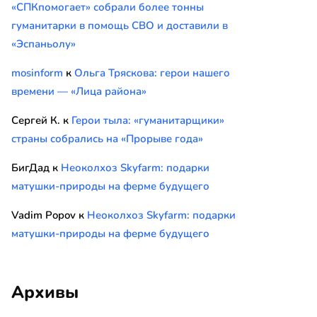
«СПКпомогает» собрали более тонны
гуманитарки в помощь СВО и доставили в
«Эспаньолу»
mosinform
к
Ольга Тряскова: герои нашего
времени — «Лица района»
Сергей К.
к
Герои тыла: «гуманитарщики»
страны собрались на «Прорыве года»
БигДад
к
Неоколхоз Skyfarm: подарки
матушки-природы на ферме будущего
Vadim Popov
к
Неоколхоз Skyfarm: подарки
матушки-природы на ферме будущего
Архивы