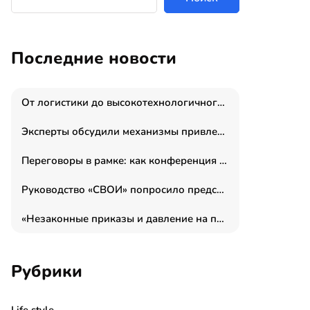
Последние новости
От логистики до высокотехнологичного производства: как основатель “гагаринга” выстраивает экосистему безопасности и гражданских БПЛА
Эксперты обсудили механизмы привлечения молодых специалистов в промышленные города
Переговоры в рамке: как конференция «Бизнес как искусство» переформатирует деловой этикет в стенах ТПП РФ
Руководство «СВОИ» попросило председателя СКР дать правовую оценку обысков в тыловом штабе
«Незаконные приказы и давление на полицию»: Эрнеста Султанова задержали у посольства Израиля во время одиночного пикета
Рубрики