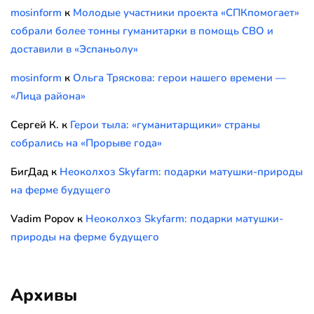
mosinform
к
Молодые участники проекта «СПКпомогает»
собрали более тонны гуманитарки в помощь СВО и
доставили в «Эспаньолу»
mosinform
к
Ольга Тряскова: герои нашего времени —
«Лица района»
Сергей К.
к
Герои тыла: «гуманитарщики» страны
собрались на «Прорыве года»
БигДад
к
Неоколхоз Skyfarm: подарки матушки-природы
на ферме будущего
Vadim Popov
к
Неоколхоз Skyfarm: подарки матушки-
природы на ферме будущего
Архивы