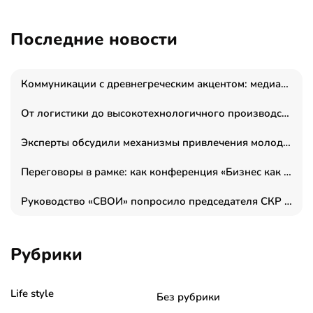
Последние новости
Коммуникации с древнегреческим акцентом: медиаменеджер и журналист Владимир Дергачев запустил коммуникационное агентство «Сократ 2.0»
От логистики до высокотехнологичного производства: как основатель “гагаринга” выстраивает экосистему безопасности и гражданских БПЛА
Эксперты обсудили механизмы привлечения молодых специалистов в промышленные города
Переговоры в рамке: как конференция «Бизнес как искусство» переформатирует деловой этикет в стенах ТПП РФ
Руководство «СВОИ» попросило председателя СКР дать правовую оценку обысков в тыловом штабе
Рубрики
Life style
Без рубрики