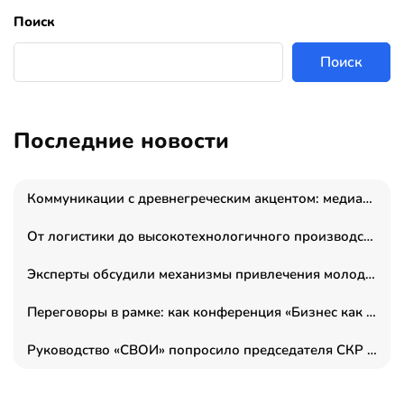
Поиск
Поиск
Последние новости
Коммуникации с древнегреческим акцентом: медиаменеджер и журналист Владимир Дергачев запустил коммуникационное агентство «Сократ 2.0»
От логистики до высокотехнологичного производства: как основатель “гагаринга” выстраивает экосистему безопасности и гражданских БПЛА
Эксперты обсудили механизмы привлечения молодых специалистов в промышленные города
Переговоры в рамке: как конференция «Бизнес как искусство» переформатирует деловой этикет в стенах ТПП РФ
Руководство «СВОИ» попросило председателя СКР дать правовую оценку обысков в тыловом штабе