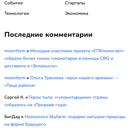
События
Стартапы
Технологии
Экономика
Последние комментарии
mosinform
к
Молодые участники проекта «СПКпомогает»
собрали более тонны гуманитарки в помощь СВО и
доставили в «Эспаньолу»
mosinform
к
Ольга Тряскова: герои нашего времени —
«Лица района»
Сергей К.
к
Герои тыла: «гуманитарщики» страны
собрались на «Прорыве года»
БигДад
к
Неоколхоз Skyfarm: подарки матушки-природы
на ферме будущего