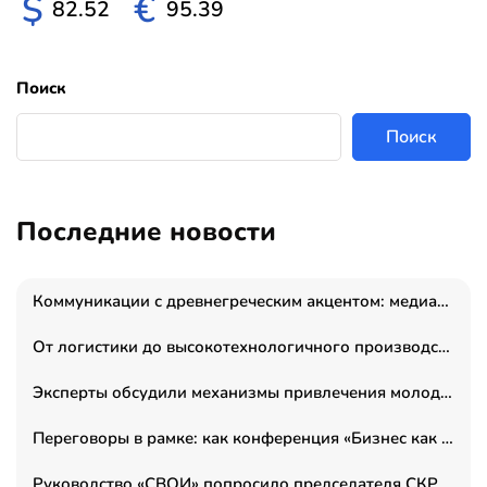
$
€
82.52
95.39
Поиск
Поиск
Последние новости
Коммуникации с древнегреческим акцентом: медиаменеджер и журналист Владимир Дергачев запустил коммуникационное агентство «Сократ 2.0»
От логистики до высокотехнологичного производства: как основатель “гагаринга” выстраивает экосистему безопасности и гражданских БПЛА
Эксперты обсудили механизмы привлечения молодых специалистов в промышленные города
Переговоры в рамке: как конференция «Бизнес как искусство» переформатирует деловой этикет в стенах ТПП РФ
Руководство «СВОИ» попросило председателя СКР дать правовую оценку обысков в тыловом штабе