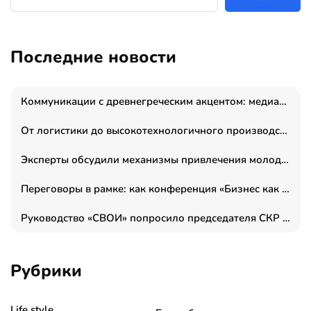
Последние новости
Коммуникации с древнегреческим акцентом: медиаменеджер и журналист Владимир Дергачев запустил коммуникационное агентство «Сократ 2.0»
От логистики до высокотехнологичного производства: как основатель “гагаринга” выстраивает экосистему безопасности и гражданских БПЛА
Эксперты обсудили механизмы привлечения молодых специалистов в промышленные города
Переговоры в рамке: как конференция «Бизнес как искусство» переформатирует деловой этикет в стенах ТПП РФ
Руководство «СВОИ» попросило председателя СКР дать правовую оценку обысков в тыловом штабе
Рубрики
Life style