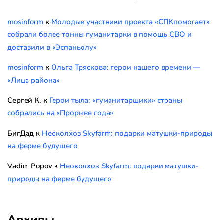
mosinform
к
Молодые участники проекта «СПКпомогает»
собрали более тонны гуманитарки в помощь СВО и
доставили в «Эспаньолу»
mosinform
к
Ольга Тряскова: герои нашего времени —
«Лица района»
Сергей К.
к
Герои тыла: «гуманитарщики» страны
собрались на «Прорыве года»
БигДад
к
Неоколхоз Skyfarm: подарки матушки-природы
на ферме будущего
Vadim Popov
к
Неоколхоз Skyfarm: подарки матушки-
природы на ферме будущего
Архивы