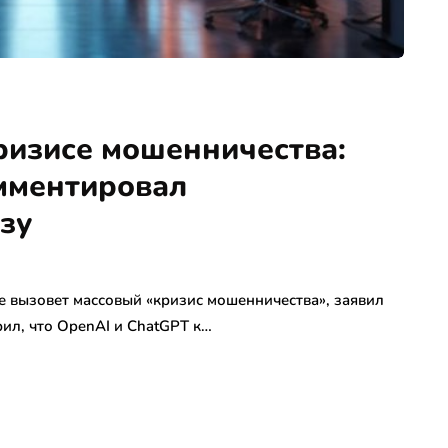
ризисе мошенничества:
мментировал
зу
ре вызовет массовый «кризис мошенничества», заявил
ил, что OpenAI и ChatGPT к…