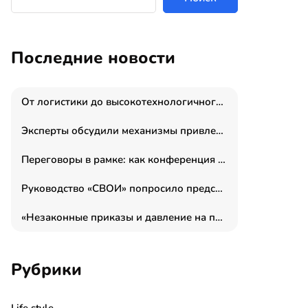
Последние новости
От логистики до высокотехнологичного производства: как основатель “гагаринга” выстраивает экосистему безопасности и гражданских БПЛА
Эксперты обсудили механизмы привлечения молодых специалистов в промышленные города
Переговоры в рамке: как конференция «Бизнес как искусство» переформатирует деловой этикет в стенах ТПП РФ
Руководство «СВОИ» попросило председателя СКР дать правовую оценку обысков в тыловом штабе
«Незаконные приказы и давление на полицию»: Эрнеста Султанова задержали у посольства Израиля во время одиночного пикета
Рубрики