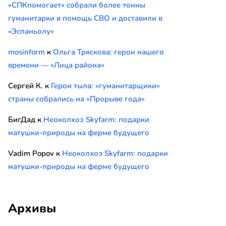
«СПКпомогает» собрали более тонны
гуманитарки в помощь СВО и доставили в
«Эспаньолу»
mosinform
к
Ольга Тряскова: герои нашего
времени — «Лица района»
Сергей К.
к
Герои тыла: «гуманитарщики»
страны собрались на «Прорыве года»
БигДад
к
Неоколхоз Skyfarm: подарки
матушки-природы на ферме будущего
Vadim Popov
к
Неоколхоз Skyfarm: подарки
матушки-природы на ферме будущего
Архивы