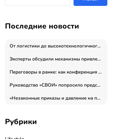
Последние новости
От логистики до высокотехнологичного производства: как основатель “гагаринга” выстраивает экосистему безопасности и гражданских БПЛА
Эксперты обсудили механизмы привлечения молодых специалистов в промышленные города
Переговоры в рамке: как конференция «Бизнес как искусство» переформатирует деловой этикет в стенах ТПП РФ
Руководство «СВОИ» попросило председателя СКР дать правовую оценку обысков в тыловом штабе
«Незаконные приказы и давление на полицию»: Эрнеста Султанова задержали у посольства Израиля во время одиночного пикета
Рубрики