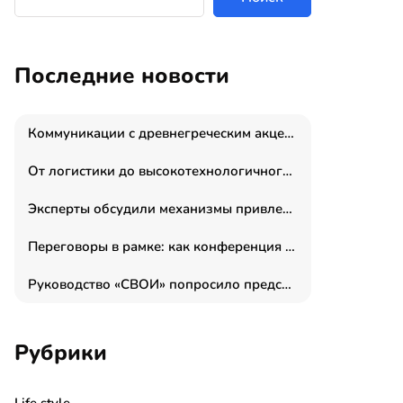
Последние новости
Коммуникации с древнегреческим акцентом: медиаменеджер и журналист Владимир Дергачев запустил коммуникационное агентство «Сократ 2.0»
От логистики до высокотехнологичного производства: как основатель “гагаринга” выстраивает экосистему безопасности и гражданских БПЛА
Эксперты обсудили механизмы привлечения молодых специалистов в промышленные города
Переговоры в рамке: как конференция «Бизнес как искусство» переформатирует деловой этикет в стенах ТПП РФ
Руководство «СВОИ» попросило председателя СКР дать правовую оценку обысков в тыловом штабе
Рубрики