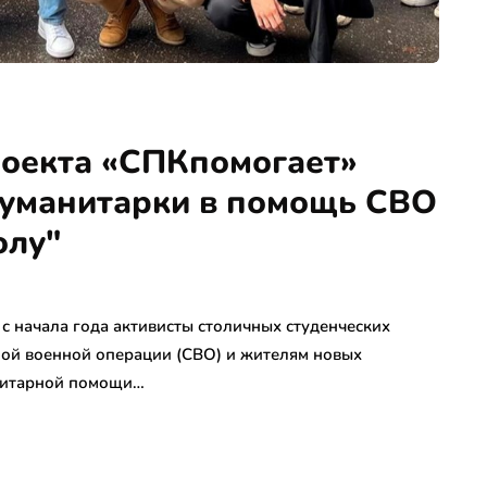
роекта «СПКпомогает»
гуманитарки в помощь СВО
олу"
 начала года активисты столичных студенческих
ной военной операции (СВО) и жителям новых
анитарной помощи…