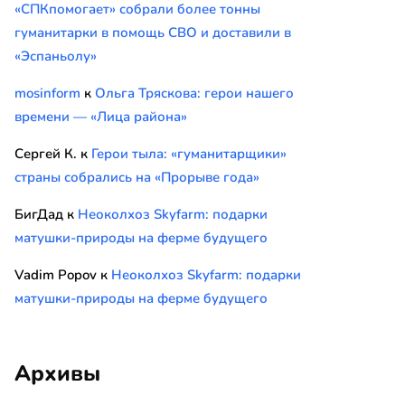
«СПКпомогает» собрали более тонны
гуманитарки в помощь СВО и доставили в
«Эспаньолу»
mosinform
к
Ольга Тряскова: герои нашего
времени — «Лица района»
Сергей К.
к
Герои тыла: «гуманитарщики»
страны собрались на «Прорыве года»
БигДад
к
Неоколхоз Skyfarm: подарки
матушки-природы на ферме будущего
Vadim Popov
к
Неоколхоз Skyfarm: подарки
матушки-природы на ферме будущего
Архивы