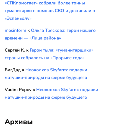
«СПКпомогает» собрали более тонны
гуманитарки в помощь СВО и доставили в
«Эспаньолу»
mosinform
к
Ольга Тряскова: герои нашего
времени — «Лица района»
Сергей К.
к
Герои тыла: «гуманитарщики»
страны собрались на «Прорыве года»
БигДад
к
Неоколхоз Skyfarm: подарки
матушки-природы на ферме будущего
Vadim Popov
к
Неоколхоз Skyfarm: подарки
матушки-природы на ферме будущего
Архивы