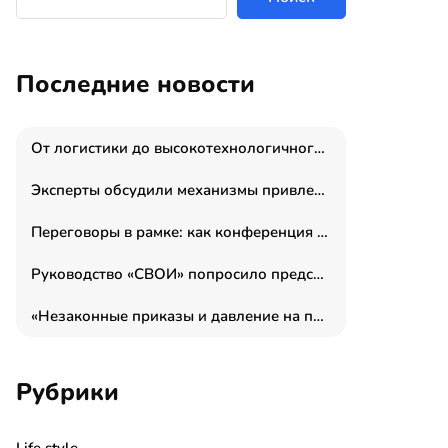
Последние новости
От логистики до высокотехнологичного производства: как основатель “гагаринга” выстраивает экосистему безопасности и гражданских БПЛА
Эксперты обсудили механизмы привлечения молодых специалистов в промышленные города
Переговоры в рамке: как конференция «Бизнес как искусство» переформатирует деловой этикет в стенах ТПП РФ
Руководство «СВОИ» попросило председателя СКР дать правовую оценку обысков в тыловом штабе
«Незаконные приказы и давление на полицию»: Эрнеста Султанова задержали у посольства Израиля во время одиночного пикета
Рубрики