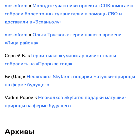
mosinform
к
Молодые участники проекта «СПКпомогает»
собрали более тонны гуманитарки в помощь СВО и
доставили в «Эспаньолу»
mosinform
к
Ольга Тряскова: герои нашего времени —
«Лица района»
Сергей К.
к
Герои тыла: «гуманитарщики» страны
собрались на «Прорыве года»
БигДад
к
Неоколхоз Skyfarm: подарки матушки-природы
на ферме будущего
Vadim Popov
к
Неоколхоз Skyfarm: подарки матушки-
природы на ферме будущего
Архивы