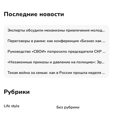
Последние новости
Эксперты обсудили механизмы привлечения молодых специалистов в промышленные города
Переговоры в рамке: как конференция «Бизнес как искусство» переформатирует деловой этикет в стенах ТПП РФ
Руководство «СВОИ» попросило председателя СКР дать правовую оценку обысков в тыловом штабе
«Незаконные приказы и давление на полицию»: Эрнеста Султанова задержали у посольства Израиля во время одиночного пикета
Тихая война за семью: как в России прошла неделя правовой помощи
Рубрики
Life style
Без рубрики