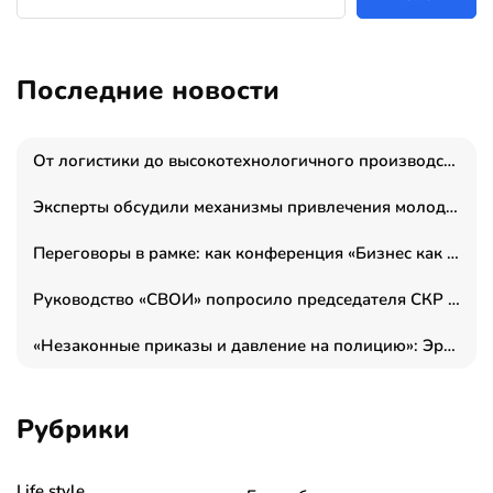
Последние новости
От логистики до высокотехнологичного производства: как основатель “гагаринга” выстраивает экосистему безопасности и гражданских БПЛА
Эксперты обсудили механизмы привлечения молодых специалистов в промышленные города
Переговоры в рамке: как конференция «Бизнес как искусство» переформатирует деловой этикет в стенах ТПП РФ
Руководство «СВОИ» попросило председателя СКР дать правовую оценку обысков в тыловом штабе
«Незаконные приказы и давление на полицию»: Эрнеста Султанова задержали у посольства Израиля во время одиночного пикета
Рубрики
Life style