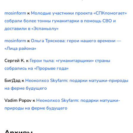
mosinform
к
Молодые участники проекта «СПКпомогает»
собрали более тонны гуманитарки в помощь СВО и
доставили в «Эспаньолу»
mosinform
к
Ольга Тряскова: герои нашего времени —
«Лица района»
Сергей К.
к
Герои тыла: «гуманитарщики» страны
собрались на «Прорыве года»
БигДад
к
Неоколхоз Skyfarm: подарки матушки-природы
на ферме будущего
Vadim Popov
к
Неоколхоз Skyfarm: подарки матушки-
природы на ферме будущего
Архивы