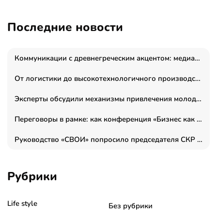
Последние новости
Коммуникации с древнегреческим акцентом: медиаменеджер и журналист Владимир Дергачев запустил коммуникационное агентство «Сократ 2.0»
От логистики до высокотехнологичного производства: как основатель “гагаринга” выстраивает экосистему безопасности и гражданских БПЛА
Эксперты обсудили механизмы привлечения молодых специалистов в промышленные города
Переговоры в рамке: как конференция «Бизнес как искусство» переформатирует деловой этикет в стенах ТПП РФ
Руководство «СВОИ» попросило председателя СКР дать правовую оценку обысков в тыловом штабе
Рубрики
Life style
Без рубрики