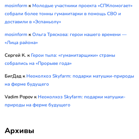
mosinform
к
Молодые участники проекта «СПКпомогает»
собрали более тонны гуманитарки в помощь СВО и
доставили в «Эспаньолу»
mosinform
к
Ольга Тряскова: герои нашего времени —
«Лица района»
Сергей К.
к
Герои тыла: «гуманитарщики» страны
собрались на «Прорыве года»
БигДад
к
Неоколхоз Skyfarm: подарки матушки-природы
на ферме будущего
Vadim Popov
к
Неоколхоз Skyfarm: подарки матушки-
природы на ферме будущего
Архивы