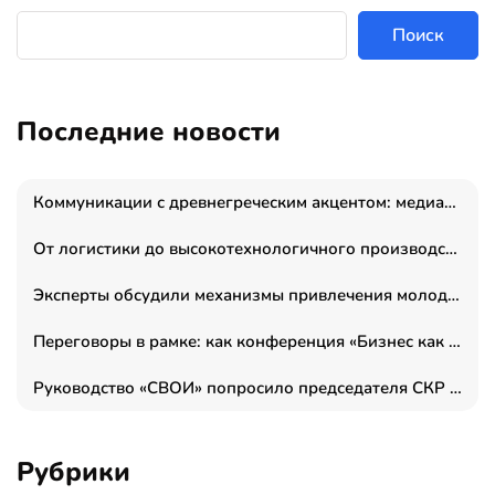
Поиск
Последние новости
Коммуникации с древнегреческим акцентом: медиаменеджер и журналист Владимир Дергачев запустил коммуникационное агентство «Сократ 2.0»
От логистики до высокотехнологичного производства: как основатель “гагаринга” выстраивает экосистему безопасности и гражданских БПЛА
Эксперты обсудили механизмы привлечения молодых специалистов в промышленные города
Переговоры в рамке: как конференция «Бизнес как искусство» переформатирует деловой этикет в стенах ТПП РФ
Руководство «СВОИ» попросило председателя СКР дать правовую оценку обысков в тыловом штабе
Рубрики