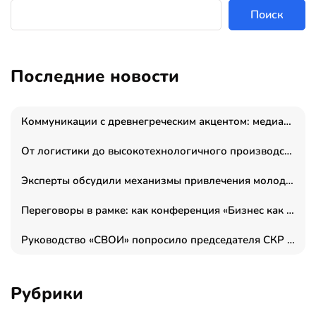
Поиск
Последние новости
Коммуникации с древнегреческим акцентом: медиаменеджер и журналист Владимир Дергачев запустил коммуникационное агентство «Сократ 2.0»
От логистики до высокотехнологичного производства: как основатель “гагаринга” выстраивает экосистему безопасности и гражданских БПЛА
Эксперты обсудили механизмы привлечения молодых специалистов в промышленные города
Переговоры в рамке: как конференция «Бизнес как искусство» переформатирует деловой этикет в стенах ТПП РФ
Руководство «СВОИ» попросило председателя СКР дать правовую оценку обысков в тыловом штабе
Рубрики