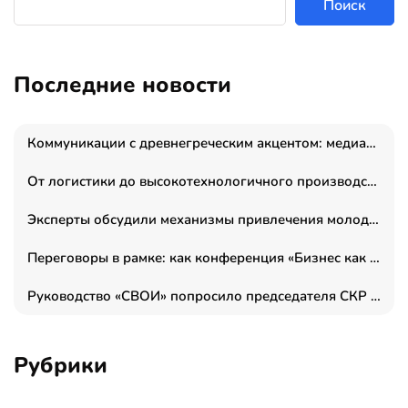
Поиск
Последние новости
Коммуникации с древнегреческим акцентом: медиаменеджер и журналист Владимир Дергачев запустил коммуникационное агентство «Сократ 2.0»
От логистики до высокотехнологичного производства: как основатель “гагаринга” выстраивает экосистему безопасности и гражданских БПЛА
Эксперты обсудили механизмы привлечения молодых специалистов в промышленные города
Переговоры в рамке: как конференция «Бизнес как искусство» переформатирует деловой этикет в стенах ТПП РФ
Руководство «СВОИ» попросило председателя СКР дать правовую оценку обысков в тыловом штабе
Рубрики