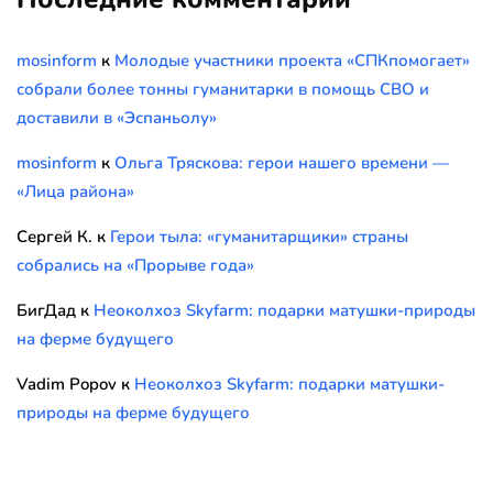
mosinform
к
Молодые участники проекта «СПКпомогает»
собрали более тонны гуманитарки в помощь СВО и
доставили в «Эспаньолу»
mosinform
к
Ольга Тряскова: герои нашего времени —
«Лица района»
Сергей К.
к
Герои тыла: «гуманитарщики» страны
собрались на «Прорыве года»
БигДад
к
Неоколхоз Skyfarm: подарки матушки-природы
на ферме будущего
Vadim Popov
к
Неоколхоз Skyfarm: подарки матушки-
природы на ферме будущего