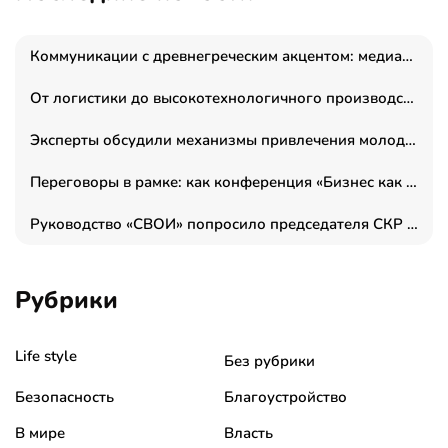
Коммуникации с древнегреческим акцентом: медиаменеджер и журналист Владимир Дергачев запустил коммуникационное агентство «Сократ 2.0»
От логистики до высокотехнологичного производства: как основатель “гагаринга” выстраивает экосистему безопасности и гражданских БПЛА
Эксперты обсудили механизмы привлечения молодых специалистов в промышленные города
Переговоры в рамке: как конференция «Бизнес как искусство» переформатирует деловой этикет в стенах ТПП РФ
Руководство «СВОИ» попросило председателя СКР дать правовую оценку обысков в тыловом штабе
Рубрики
Life style
Без рубрики
Безопасность
Благоустройство
В мире
Власть