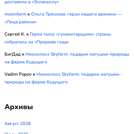
доставили в «Эспаньолу»
mosinform
к
Ольга Тряскова: герои нашего времени —
«Лица района»
Сергей К.
к
Герои тыла: «гуманитарщики» страны
собрались на «Прорыве года»
БигДад
к
Неоколхоз Skyfarm: подарки матушки-природы
на ферме будущего
Vadim Popov
к
Неоколхоз Skyfarm: подарки матушки-
природы на ферме будущего
Архивы
Август 2026