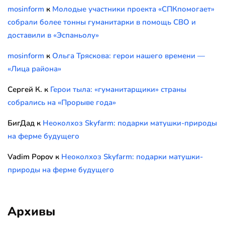
mosinform
к
Молодые участники проекта «СПКпомогает»
собрали более тонны гуманитарки в помощь СВО и
доставили в «Эспаньолу»
mosinform
к
Ольга Тряскова: герои нашего времени —
«Лица района»
Сергей К.
к
Герои тыла: «гуманитарщики» страны
собрались на «Прорыве года»
БигДад
к
Неоколхоз Skyfarm: подарки матушки-природы
на ферме будущего
Vadim Popov
к
Неоколхоз Skyfarm: подарки матушки-
природы на ферме будущего
Архивы