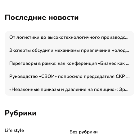
Последние новости
От логистики до высокотехнологичного производства: как основатель “гагаринга” выстраивает экосистему безопасности и гражданских БПЛА
Эксперты обсудили механизмы привлечения молодых специалистов в промышленные города
Переговоры в рамке: как конференция «Бизнес как искусство» переформатирует деловой этикет в стенах ТПП РФ
Руководство «СВОИ» попросило председателя СКР дать правовую оценку обысков в тыловом штабе
«Незаконные приказы и давление на полицию»: Эрнеста Султанова задержали у посольства Израиля во время одиночного пикета
Рубрики
Life style
Без рубрики