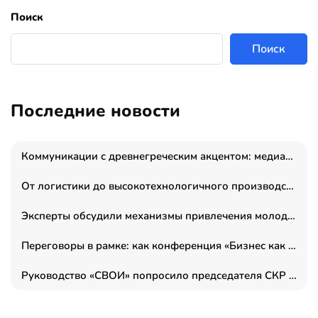
Поиск
Поиск
Последние новости
Коммуникации с древнегреческим акцентом: медиаменеджер и журналист Владимир Дергачев запустил коммуникационное агентство «Сократ 2.0»
От логистики до высокотехнологичного производства: как основатель “гагаринга” выстраивает экосистему безопасности и гражданских БПЛА
Эксперты обсудили механизмы привлечения молодых специалистов в промышленные города
Переговоры в рамке: как конференция «Бизнес как искусство» переформатирует деловой этикет в стенах ТПП РФ
Руководство «СВОИ» попросило председателя СКР дать правовую оценку обысков в тыловом штабе