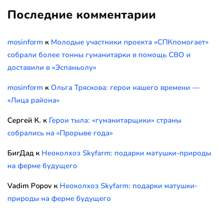
Последние комментарии
mosinform
к
Молодые участники проекта «СПКпомогает»
собрали более тонны гуманитарки в помощь СВО и
доставили в «Эспаньолу»
mosinform
к
Ольга Тряскова: герои нашего времени —
«Лица района»
Сергей К.
к
Герои тыла: «гуманитарщики» страны
собрались на «Прорыве года»
БигДад
к
Неоколхоз Skyfarm: подарки матушки-природы
на ферме будущего
Vadim Popov
к
Неоколхоз Skyfarm: подарки матушки-
природы на ферме будущего