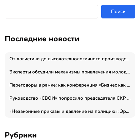
Поиск
Последние новости
От логистики до высокотехнологичного производства: как основатель “гагаринга” выстраивает экосистему безопасности и гражданских БПЛА
Эксперты обсудили механизмы привлечения молодых специалистов в промышленные города
Переговоры в рамке: как конференция «Бизнес как искусство» переформатирует деловой этикет в стенах ТПП РФ
Руководство «СВОИ» попросило председателя СКР дать правовую оценку обысков в тыловом штабе
«Незаконные приказы и давление на полицию»: Эрнеста Султанова задержали у посольства Израиля во время одиночного пикета
Рубрики