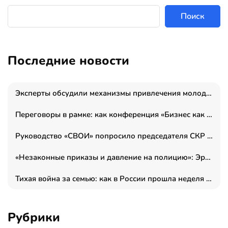
Поиск
Последние новости
Эксперты обсудили механизмы привлечения молодых специалистов в промышленные города
Переговоры в рамке: как конференция «Бизнес как искусство» переформатирует деловой этикет в стенах ТПП РФ
Руководство «СВОИ» попросило председателя СКР дать правовую оценку обысков в тыловом штабе
«Незаконные приказы и давление на полицию»: Эрнеста Султанова задержали у посольства Израиля во время одиночного пикета
Тихая война за семью: как в России прошла неделя правовой помощи
Рубрики