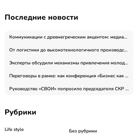
Последние новости
Коммуникации с древнегреческим акцентом: медиаменеджер и журналист Владимир Дергачев запустил коммуникационное агентство «Сократ 2.0»
От логистики до высокотехнологичного производства: как основатель “гагаринга” выстраивает экосистему безопасности и гражданских БПЛА
Эксперты обсудили механизмы привлечения молодых специалистов в промышленные города
Переговоры в рамке: как конференция «Бизнес как искусство» переформатирует деловой этикет в стенах ТПП РФ
Руководство «СВОИ» попросило председателя СКР дать правовую оценку обысков в тыловом штабе
Рубрики
Life style
Без рубрики