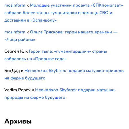
mosinform
к
Молодые участники проекта «СПКпомогает»
собрали более тонны гуманитарки в помощь СВО и
доставили в «Эспаньолу»
mosinform
к
Ольга Тряскова: герои нашего времени —
«Лица района»
Сергей К.
к
Герои тыла: «гуманитарщики» страны
собрались на «Прорыве года»
БигДад
к
Неоколхоз Skyfarm: подарки матушки-природы
на ферме будущего
Vadim Popov
к
Неоколхоз Skyfarm: подарки матушки-
природы на ферме будущего
Архивы