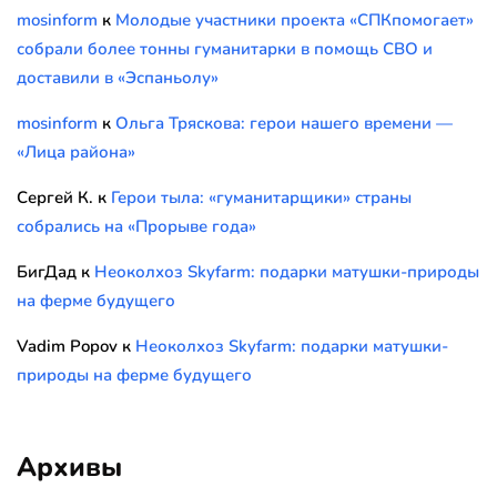
mosinform
к
Молодые участники проекта «СПКпомогает»
собрали более тонны гуманитарки в помощь СВО и
доставили в «Эспаньолу»
mosinform
к
Ольга Тряскова: герои нашего времени —
«Лица района»
Сергей К.
к
Герои тыла: «гуманитарщики» страны
собрались на «Прорыве года»
БигДад
к
Неоколхоз Skyfarm: подарки матушки-природы
на ферме будущего
Vadim Popov
к
Неоколхоз Skyfarm: подарки матушки-
природы на ферме будущего
Архивы