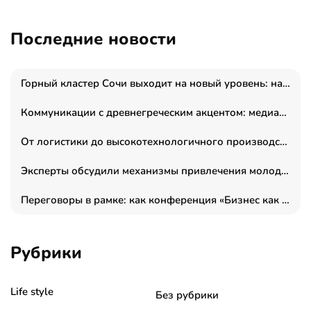
Последние новости
Горный кластер Сочи выходит на новый уровень: налоги игорной зоны выросли на 15%, а весь курорт вошёл в федеральный проект «Производительность труда»
Коммуникации с древнегреческим акцентом: медиаменеджер и журналист Владимир Дергачев запустил коммуникационное агентство «Сократ 2.0»
От логистики до высокотехнологичного производства: как основатель “гагаринга” выстраивает экосистему безопасности и гражданских БПЛА
Эксперты обсудили механизмы привлечения молодых специалистов в промышленные города
Переговоры в рамке: как конференция «Бизнес как искусство» переформатирует деловой этикет в стенах ТПП РФ
Рубрики
Life style
Без рубрики