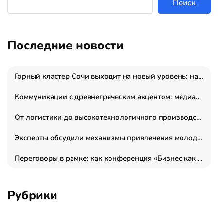
Поиск
Последние новости
Горный кластер Сочи выходит на новый уровень: налоги игорной зоны выросли на 15%, а весь курорт вошёл в федеральный проект «Производительность труда»
Коммуникации с древнегреческим акцентом: медиаменеджер и журналист Владимир Дергачев запустил коммуникационное агентство «Сократ 2.0»
От логистики до высокотехнологичного производства: как основатель “гагаринга” выстраивает экосистему безопасности и гражданских БПЛА
Эксперты обсудили механизмы привлечения молодых специалистов в промышленные города
Переговоры в рамке: как конференция «Бизнес как искусство» переформатирует деловой этикет в стенах ТПП РФ
Рубрики