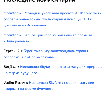
mosinform
к
Молодые участники проекта «СПКпомогает»
собрали более тонны гуманитарки в помощь СВО и
доставили в «Эспаньолу»
mosinform
к
Ольга Тряскова: герои нашего времени —
«Лица района»
Сергей К.
к
Герои тыла: «гуманитарщики» страны
собрались на «Прорыве года»
БигДад
к
Неоколхоз Skyfarm: подарки матушки-природы
на ферме будущего
Vadim Popov
к
Неоколхоз Skyfarm: подарки матушки-
природы на ферме будущего