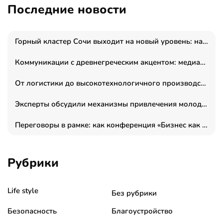
Последние новости
Горный кластер Сочи выходит на новый уровень: налоги игорной зоны выросли на 15%, а весь курорт вошёл в федеральный проект «Производительность труда»
Коммуникации с древнегреческим акцентом: медиаменеджер и журналист Владимир Дергачев запустил коммуникационное агентство «Сократ 2.0»
От логистики до высокотехнологичного производства: как основатель “гагаринга” выстраивает экосистему безопасности и гражданских БПЛА
Эксперты обсудили механизмы привлечения молодых специалистов в промышленные города
Переговоры в рамке: как конференция «Бизнес как искусство» переформатирует деловой этикет в стенах ТПП РФ
Рубрики
Life style
Без рубрики
Безопасность
Благоустройство