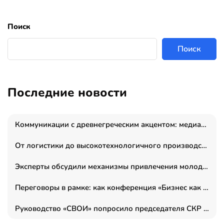
Поиск
Поиск
Последние новости
Коммуникации с древнегреческим акцентом: медиаменеджер и журналист Владимир Дергачев запустил коммуникационное агентство «Сократ 2.0»
От логистики до высокотехнологичного производства: как основатель “гагаринга” выстраивает экосистему безопасности и гражданских БПЛА
Эксперты обсудили механизмы привлечения молодых специалистов в промышленные города
Переговоры в рамке: как конференция «Бизнес как искусство» переформатирует деловой этикет в стенах ТПП РФ
Руководство «СВОИ» попросило председателя СКР дать правовую оценку обысков в тыловом штабе