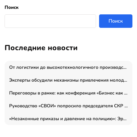
Поиск
Поиск
Последние новости
От логистики до высокотехнологичного производства: как основатель “гагаринга” выстраивает экосистему безопасности и гражданских БПЛА
Эксперты обсудили механизмы привлечения молодых специалистов в промышленные города
Переговоры в рамке: как конференция «Бизнес как искусство» переформатирует деловой этикет в стенах ТПП РФ
Руководство «СВОИ» попросило председателя СКР дать правовую оценку обысков в тыловом штабе
«Незаконные приказы и давление на полицию»: Эрнеста Султанова задержали у посольства Израиля во время одиночного пикета