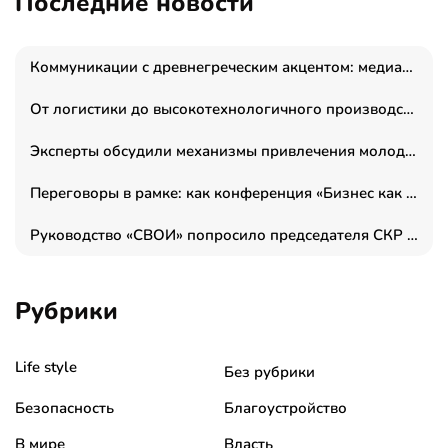
Последние новости
Коммуникации с древнегреческим акцентом: медиаменеджер и журналист Владимир Дергачев запустил коммуникационное агентство «Сократ 2.0»
От логистики до высокотехнологичного производства: как основатель “гагаринга” выстраивает экосистему безопасности и гражданских БПЛА
Эксперты обсудили механизмы привлечения молодых специалистов в промышленные города
Переговоры в рамке: как конференция «Бизнес как искусство» переформатирует деловой этикет в стенах ТПП РФ
Руководство «СВОИ» попросило председателя СКР дать правовую оценку обысков в тыловом штабе
Рубрики
Life style
Без рубрики
Безопасность
Благоустройство
В мире
Власть