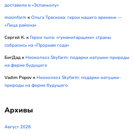
доставили в «Эспаньолу»
mosinform
к
Ольга Тряскова: герои нашего времени —
«Лица района»
Сергей К.
к
Герои тыла: «гуманитарщики» страны
собрались на «Прорыве года»
БигДад
к
Неоколхоз Skyfarm: подарки матушки-природы
на ферме будущего
Vadim Popov
к
Неоколхоз Skyfarm: подарки матушки-
природы на ферме будущего
Архивы
Август 2026