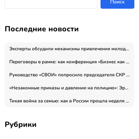
Поиск
Последние новости
Эксперты обсудили механизмы привлечения молодых специалистов в промышленные города
Переговоры в рамке: как конференция «Бизнес как искусство» переформатирует деловой этикет в стенах ТПП РФ
Руководство «СВОИ» попросило председателя СКР дать правовую оценку обысков в тыловом штабе
«Незаконные приказы и давление на полицию»: Эрнеста Султанова задержали у посольства Израиля во время одиночного пикета
Тихая война за семью: как в России прошла неделя правовой помощи
Рубрики