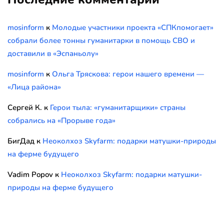
mosinform
к
Молодые участники проекта «СПКпомогает»
собрали более тонны гуманитарки в помощь СВО и
доставили в «Эспаньолу»
mosinform
к
Ольга Тряскова: герои нашего времени —
«Лица района»
Сергей К.
к
Герои тыла: «гуманитарщики» страны
собрались на «Прорыве года»
БигДад
к
Неоколхоз Skyfarm: подарки матушки-природы
на ферме будущего
Vadim Popov
к
Неоколхоз Skyfarm: подарки матушки-
природы на ферме будущего