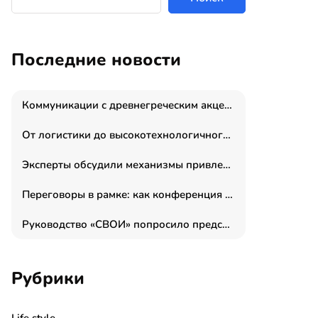
Последние новости
Коммуникации с древнегреческим акцентом: медиаменеджер и журналист Владимир Дергачев запустил коммуникационное агентство «Сократ 2.0»
От логистики до высокотехнологичного производства: как основатель “гагаринга” выстраивает экосистему безопасности и гражданских БПЛА
Эксперты обсудили механизмы привлечения молодых специалистов в промышленные города
Переговоры в рамке: как конференция «Бизнес как искусство» переформатирует деловой этикет в стенах ТПП РФ
Руководство «СВОИ» попросило председателя СКР дать правовую оценку обысков в тыловом штабе
Рубрики